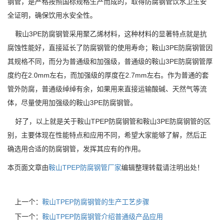
钢管，是严格按照国标规格生产而成的，取得防腐钢管饮水卫生安
全证明，确保饮用水安全性。
鞍山3PE防腐钢管采用聚乙烯材料，这种材料的显著特点就是抗
腐蚀性能好，直接延长了防腐钢管的使用寿命；鞍山3PE防腐钢管因
其规格不同，而分为普通级和加强级，普通级的鞍山3PE防腐钢管厚
度约在2.0mm左右，而加强级的厚度在2.7mm左右。作为普通的套
管外防腐，普通级绰绰有余，如果用来直接运输酸碱、天然气等流
体，尽量使用加强级的鞍山3PE防腐钢管。
好了，以上就是关于鞍山TPEP防腐钢管和鞍山3PE防腐钢管的区
别，主要体现在性能特点和应用不同，希望大家能够了解，然后正
确选用合适的防腐钢管，发挥其应有的作用。
本页面文章由
鞍山TPEP防腐钢管厂家
编辑整理转载请注明出处！
上一个：
鞍山TPEP防腐钢管的生产工艺步骤
下一个：
鞍山TPEP防腐钢管介绍普通级产品应用