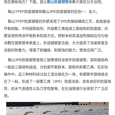
现在哪些地方？下面，就让
鞍山防腐钢管
来教大家区分方法吧。
鞍山TPEP防腐钢管和鞍山3PE防腐钢管的区别一：含义。
鞍山TPEP防腐钢管的外壁采用了3PE热熔结缠绕工艺，底层是由
环氧树脂、中间层胶粘剂、外层聚乙烯组成三层结构的防腐层；内
壁采用热喷涂环氧粉末防腐方式，将粉末经高温加热熔结后均匀地
涂敷在钢管管体表面上，形成钢塑复合层，大大提高了涂层厚度及
涂层的附着力，增强了耐磕碰、耐腐蚀的能力，使其应用广泛。
鞍山3PE防腐钢管是指三层聚烯烃涂层外防腐钢管，其防腐结构
一般由三层结构组成，分别是环氧粉末、胶粘剂和聚乙烯，在实际
操作中，这三种材料经过加工混合熔化为一体，和钢管牢固地结合
在了一起，形成了一层聚乙烯（3PE）防腐涂层，具有良好的抗腐蚀
性、抗水气渗透性以及力学性能等，在石油管道行业得到了广泛应
用。