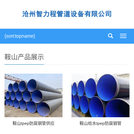
{sort:topname}
导
航
菜
单
鞍山产品展示
鞍山tpep防腐钢管供应
鞍山给水tpep防腐钢管