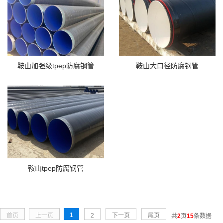
鞍山加强级tpep防腐钢管
鞍山大口径防腐钢管
鞍山tpep防腐钢管
1
首页
上一页
2
下一页
尾页
共
2
页
15
条数据