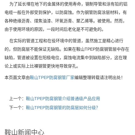
为了延长埋在地下的金属体的使用寿命，钢制导管和涂有铅的铝
电缆一般在外部受到保护，以防腐蚀。作为钢管防腐涂层材料，有
各种绝缘沥青、煤焦油漆、环氧沥青、聚乙烯等。被使用。然而，
由于使用环境的原因，一段时间后老化是不可避免的。
在实际的管道工程和在役环境中的管道，虽然施工是精心进行
的，但防腐层不能保证无缺陷。如果在鞍山TPEP防腐钢管层中存在
缺陷，管道被设置在阳极电位，腐蚀电流集中到缺陷部分，这在理
论上或实际上比裸钢管更快地导致穿孔。
本页面文章由
鞍山TPEP防腐钢管厂家
编辑整理转载请注明出处！
上一个：
鞍山TPEP防腐钢管介绍普通级产品应用
下一个：
鞍山TPEP防腐钢管的防腐层如何分级？
鞍山新闻中心