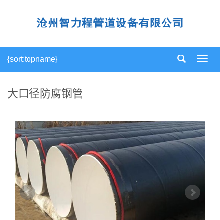
{sort:topname}
导
航
菜
单
大口径防腐钢管