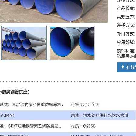
产品长度
常规压力：0
连接方式
补口方式
应用领域
执行标准：
防腐层;内
在线
ep防腐钢管供应：