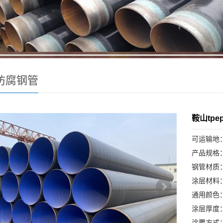
p防腐钢管
鞍山tp
可运输地
产品规格：
钢管材质：
涂层材
通用颜色
涂层厚度：外
涂覆方式