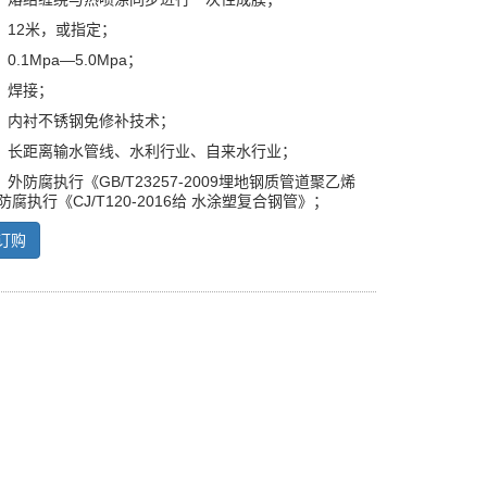
：12米，或指定；
.1Mpa—5.0Mpa；
：焊接；
：内衬不锈钢免修补技术；
：长距离输水管线、水利行业、自来水行业；
外防腐执行《GB/T23257-2009埋地钢质管道聚乙烯
防腐执行《CJ/T120-2016给 水涂塑复合钢管》；
订购