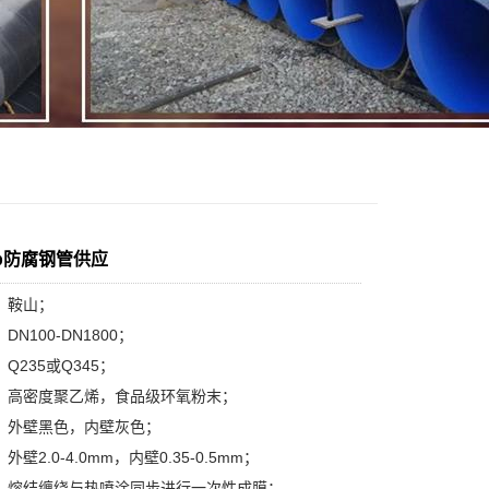
ep防腐钢管供应
：鞍山；
DN100-DN1800；
Q235或Q345；
料：高密度聚乙烯，食品级环氧粉末；
：外壁黑色，内壁灰色；
壁2.0-4.0mm，内壁0.35-0.5mm；
：熔结缠绕与热喷涂同步进行一次性成膜；