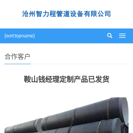
{sort:topname}
导
航
菜
单
合作客户
鞍山钱经理定制产品已发货